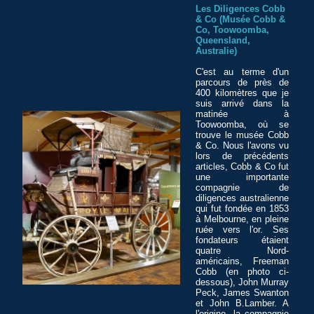
Les Diligences Cobb
& Co (Musée Cobb &
Co, Toowoomba,
Queensland,
Australie)
C'est au terme d'un
parcours de près de
400 kilomètres que je
suis arrivé dans la
matinée à
Toowoomba, où se
trouve le musée Cobb
& Co. Nous l'avons vu
lors de précédents
articles, Cobb & Co fut
une importante
compagnie de
diligences australienne
qui fut fondée en 1853
à Melbourne, en pleine
ruée vers l'or. Ses
fondateurs étaient
quatre Nord-
américains, Freeman
Cobb (en photo ci-
dessous), John Murray
Peck, James Swanton
et John B.Lamber. A
l'origine, la compagnie