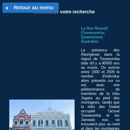
Retour au menu
Résultat de votre recherche
La Rue Russell
(Toowoomba,
Queensland,
Australie)
La présence des
Aborigènes dans la
région de Toowoomba
date d'il y a 40000 ans
au moins. On estime
entre 1500 et 2500 le
nombre d'individus
alors présents sur ce
sol, avec une
prédominance de
membres de la tribu
Jagara au pied des
montagnes, tandis que
la tribu des Giabal
occupait l'actuel
Toowoomba et les
Jarowair, eux, se
trouvaient plus au nord
et dans les montagnes