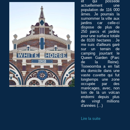
et qui possède
actuellement une
population de 116 000
âmes. Je pourrais la
surnommer la ville aux
jardins car celle-ci
dispose de plus de
250 parcs et jardins
pour une surface totale
de 8100 hectares . Je
me suis d'ailleurs garé
sur un terrain de
camping jouxtant le
Queen Garden (Parc
de la Reine).
Toowoomba a en fait
élu domicile dans une
vaste cuvette qui fut
longtemps une zone
occupée par des
marécages, avec, non
loin de là un volcan
endormi depuis plus
de vingt millions
d'années (...)
Lire la suite