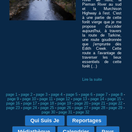
Pieman River au sud
et la Murchison
Highway à l'est. C'est
à une partie de cette
forêt vierge que je me
propose d'accéder
aujourd'hui, à travers
la route de Tarkine,
une route goudronnée
que j'emprunte dès
Edith Creek. Cette
route a l'avantage de
traverser les lieux
essentiels de cette
forêt (...)
Lire la suite
page 1
-
page 2
-
page 3
-
page 4
-
page 5
-
page 6
-
page 7
-
page 8
-
page 9
-
page 10
-
page 11
-
page 12
-
page 13
-
page 14
-
page 15
-
page 16
-
page 17
-
page 18
-
page 19
-
page 20
-
page 21
-
page 22
-
page 23
-
page 24
-
page 25
-
page 26
-
page 27
-
page 28
-
page 29
-
page 30
-
page 31
-
page 32
Qui Suis Je
Reportages
Médiathèque
Calendrier
Pays