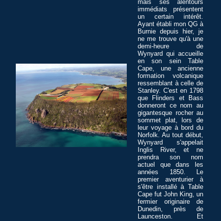
mais ses alentours
immédiats présentent
un certain intérêt.
Ayant établi mon QG à
Burnie depuis hier, je
ne me trouve qu'à une
demi-heure de
Wynyard qui accueille
en son sein Table
Cape, une ancienne
formation volcanique
ressemblant à celle de
Stanley. C'est en 1798
que Flinders et Bass
donneront ce nom au
gigantesque rocher au
sommet plat, lors de
leur voyage à bord du
Norfolk. Au tout début,
Wynyard s'appelait
Inglis River, et ne
prendra son nom
actuel que dans les
années 1850. Le
premier aventurier à
s'être installé à Table
Cape fut John King, un
fermier originaire de
Dunedin, près de
Launceston. Et