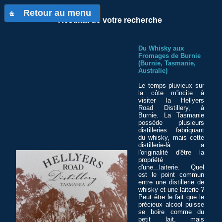
Retour au menu
Résultat de votre recherche
Du Whisky aux
Fromages de Burnie
(Burnie, Tasmanie,
Australie)
Le temps pluvieux sur
la côte m'incite à
visiter la Hellyers
Road Distillery, à
Burnie. La Tasmanie
possède plusieurs
distilleries fabriquant
du whisky, mais cette
distillerie-là a
l'originalité d'être la
propriété
d'une...laiterie. Quel
est le point commun
entre une distillerie de
whisky et une laiterie ?
Peut être le fait que le
précieux alcool puisse
se boire comme du
petit lait, mais