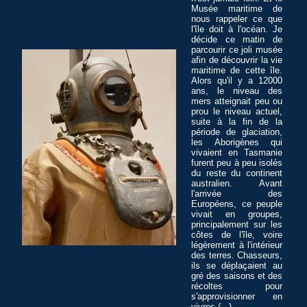
Musée maritime de
nous rappeler ce que
l'île doit à l'océan. Je
décide ce matin de
parcourir ce joli musée
afin de découvrir la vie
maritime de cette île.
Alors qu'il y a 12000
ans, le niveau des
mers atteignait peu ou
prou le niveau actuel,
suite à la fin de la
période de glaciation,
les Aborigènes qui
vivaient en Tasmanie
furent peu à peu isolés
du reste du continent
australien. Avant
l'arrivée des
Européens, ce peuple
vivait en groupes,
principalement sur les
côtes de l'île, voire
légèrement à l'intérieur
des terres. Chasseurs,
ils se déplaçaient au
gré des saisons et des
récoltes pour
s'approvisionner en
vivres (...)