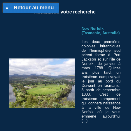
Retour au menu
Résultat de votre recherche
New Norfolk
(Tasmanie, Australie)
Les deux premières
colonies britanniques
de l'hémisphère sud
prirent forme à Port
Jackson et sur l'île de
Norfolk, de janvier à
mars 1788. Quinze
ans plus tard, un
troisième camp voyait
le jour au bord du
Derwent, en Tasmanie,
à partir de septembre
1803. C'est ce
troisième campement
qui donnera naissance
à la ville de New
Norfolk où je vous
emmène aujourd'hui
(...)