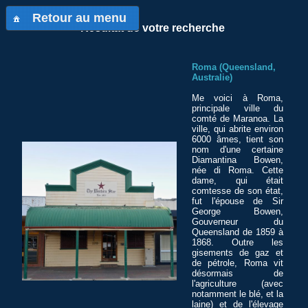
Retour au menu
Résultat de votre recherche
Roma (Queensland,
Australie)
Me voici à Roma,
principale ville du
comté de Maranoa. La
ville, qui abrite environ
6000 âmes, tient son
nom d'une certaine
Diamantina Bowen,
née di Roma. Cette
dame, qui était
comtesse de son état,
fut l'épouse de Sir
George Bowen,
Gouverneur du
Queensland de 1859 à
1868. Outre les
gisements de gaz et
de pétrole, Roma vit
désormais de
l'agriculture (avec
notamment le blé, et la
laine) et de l'élevage