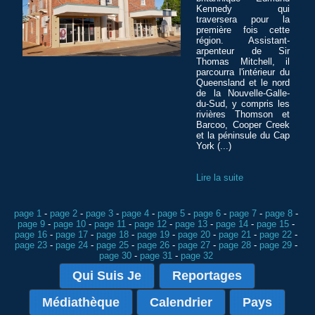
Kennedy qui
traversera pour la
première fois cette
région. Assistant-
arpenteur de Sir
Thomas Mitchell, il
parcourra l'intérieur du
Queensland et le nord
de la Nouvelle-Galle-
du-Sud, y compris les
rivières Thomson et
Barcoo, Cooper Creek
et la péninsule du Cap
York (...)
Lire la suite
page 1
-
page 2
-
page 3
-
page 4
-
page 5
-
page 6
-
page 7
-
page 8
-
page 9
-
page 10
-
page 11
-
page 12
-
page 13
-
page 14
-
page 15
-
page 16
-
page 17
-
page 18
-
page 19
-
page 20
-
page 21
-
page 22
-
page 23
-
page 24
-
page 25
-
page 26
-
page 27
-
page 28
-
page 29
-
page 30
-
page 31
-
page 32
Qui Suis Je
Reportages
Médiathèque
Calendrier
Pays