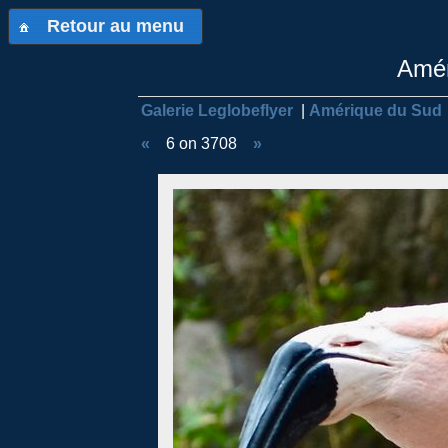
Retour au menu
Amér
Galerie Leglobeflyer
|
Amérique du Sud
«
6 on 3708
»