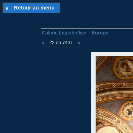
Retour au menu
Galerie Leglobeflyer
|
Europe
«
22 on 7431
»