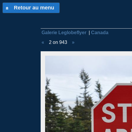
Retour au menu
Galerie Leglobeflyer
|
Canada
«
2 on 943
»