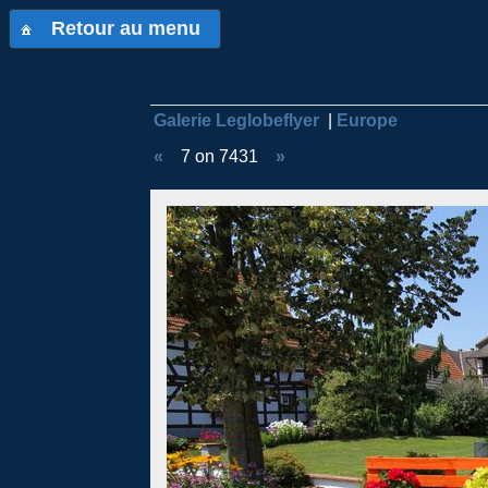
Retour au menu
Galerie Leglobeflyer
|
Europe
«
7 on 7431
»