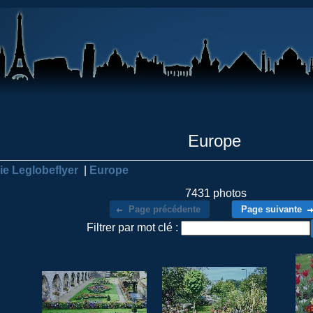
Europe
ie Leglobeflyer
|
Europe
7431 photos
Page précédente
Page suivante
Filtrer par mot clé :