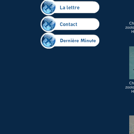
Chi
zool
H
Chi
zool
H