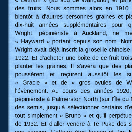
« Letham » (au sud de Wanganui) et parv
des fruits. Nous sommes alors en 1910 
bientôt à d'autres personnes graines et pla
dix-huit années supplémentaires pour q
Wright, pépiniériste à Auckland, ne me
« Hayward » portant depuis son nom. Notr
Wright avait déjà inscrit la groseille chinoi
1922. Et d'acheter une boite de ce fruit troi
planter les graines. Il s'avéra que des p
poussèrent et reçurent aussitôt les 
« Gracie » et de « gros ovules de Wr
l'évènement. Au cours des années 1920, 
pépiniériste à Palmerston North (sur l'Île du
des semis, jusqu'à sélectionner certains d'e
tout simplement « Bruno » et qu'il perpétue
de 1932. Et d'aller vendre à Te Puke des 