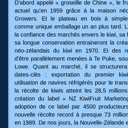
D'abord appelé « groseille de Chine », le f
actuel qu'en 1959 grâce à la maison néo
Growers. Et le plateau en bois à simpl
comme unique emballage un an plus tard. L'
la confiance des marchés envers le kiwi, sa f
sa longue conservation entraineront la créa
néo-zélandais du kiwi en 1970. Et des re
d'être parallèlement menées à Te Puke, sous
Lowe. Quant au marché, il se structurer
dates-clés : exportation du premier ki
utilisation de navires réfrigérés pour le tra
la récolte de kiwis atteint les 28,5 millio
création du label « NZ KiwiFruit Marketi
adoption de ce label par 4500 producteurs
nouvelle récolte record à presque 73 millio
en 1989. De nos jours, la Nouvelle-Zélande 