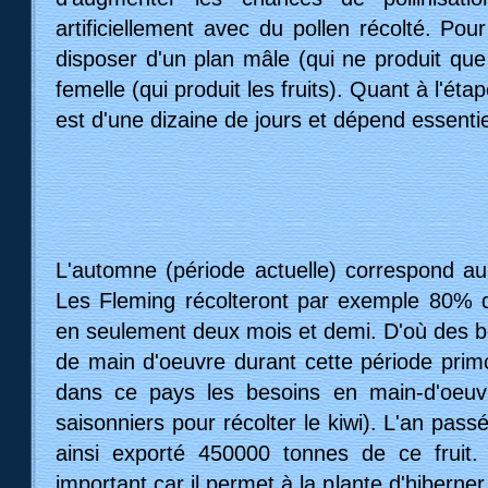
minutes de découverte de cette exploit
comporte 55 hectares de terres (dont 30 
précieux kiwi). Simon aborde rapidement les
kiwi ne pousse pas sur un arbre mais sur une 
néo-zélandais d'origine mais chinois, d'où
Chine ». Oui, les Néo-zélandais ont obt
variétés produisant des fruits de gros
grammes). Oui, on peut manger la peau de
c'est même très bon pour la santé.
Simon m'explique que le printemps (octob
saison de la pollinisation. Celle-ci est rendu
apparence des fleurs de kiwi, à tel point q
choisissent d'installer des ruches da
d'augmenter les chances de pollinisation
artificiellement avec du pollen récolté. Pour 