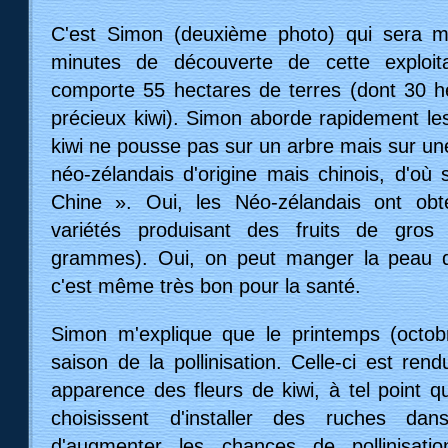
Depuis la saga du kiwi se poursuit. Et la f
rends aujourd'hui visite, de s'apprêter à r
kiwis lourdement accrochés aux lianes (ci
familiale a choisi cette fois de porter le nom
dessous) pour développer la production du
faisant connaitre aux visiteurs de passag
débutera en travaillant durant ses vac
l'entreprise Kiwifruit Orchards. Il n'a alors 
s'installer avec sa famille dans la Baie d'
les membres de cette famille aborderon
différentes étapes de culture du fruit, dont l
du kiwi et feront naturellement du kiwi leur pri
C'est Simon (deuxième photo) qui sera 