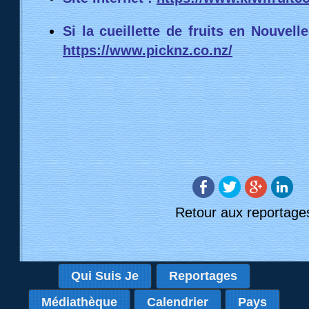
L'automne (période actuelle) correspond a
Les Fleming récolteront par exemple 80% d
en seulement deux mois et demi. D'où des 
de main d'oeuvre durant cette période primo
dans ce pays les besoins en main-d'oeu
saisonniers pour récolter le kiwi). L'an pass
ainsi exporté 450000 tonnes de ce fruit. 
important car il permet à la plante d'hiberner
essentielles.
J'aborde le sujet du kiwi rouge, que j'avais d
lors d'un précédent voyage. Simon admet que
l'état d'expérimentation et que l'affaire n
observer le développement du fruit, 
conservation, de sa résistance lors du transp
lui est réservé par les consommateur