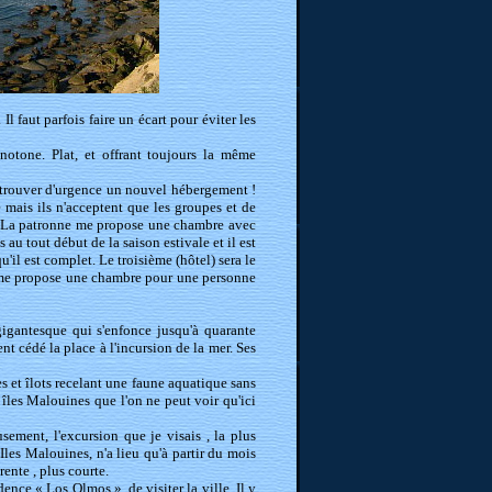
l faut parfois faire un écart pour éviter les
otone. Plat, et offrant toujours la même
fet trouver d'urgence un nouvel hébergement !
 mais ils n'acceptent que les groupes et de
le. La patronne me propose une chambre avec
s au tout début de la saison estivale et il est
u'il est complet. Le troisième (hôtel) sera le
» me propose une chambre pour une personne
gigantesque qui s'enfonce jusqu'à quarante
ent cédé la place à l'incursion de la mer. Ses
es et îlots recelant une faune aquatique sans
îles Malouines que l'on ne peut voir qu'ici
ement, l'excursion que je visais , la plus
les Malouines, n'a lieu qu'à partir du mois
ente , plus courte.
dence « Los Olmos », de visiter la ville. Il y