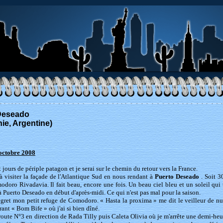
Deseado
ie, Argentine)
octobre 2008
 jours de périple patagon et je serai sur le chemin du retour vers la France.
 visiter la façade de l'Atlantique Sud en nous rendant à
Puerto Deseado
. Soit 3
doro Rivadavia. Il fait beau, encore une fois. Un beau ciel bleu et un soleil qui tap
à Puerto Deseado en début d'après-midi. Ce qui n'est pas mal pour la saison.
regret mon petit refuge de Comodoro. « Hasta la proxima » me dit le veilleur de nui
urant « Bom Bife » où j'ai si bien dîné.
 route N°3 en direction de Rada Tilly puis Caleta Olivia où je m'arrête une demi-he