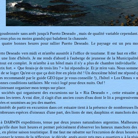
goudronnée sans arrêt jusqu'à Puerto Deseado , mais de qualité variable cependant. I
trous plus ou moins grands) qui balafrent la chaussée.
a quatre bonnes heures pour rallier Puerto Deseado. Le paysage est un peu mon
erto Deseado vers midi et m'arrête aussitôt à l'office de tourisme. Il me faut en ef
une liste d'hôtels. Je me rends d'abord à l'auberge de jeunesse de la Municipalité
 tout est complet. Je m'arrête à un hôtel mais il n'y a plus de chambre individuel
 prix fort. « Que ferais-je de trois lits ? » lui répondis-je. Et je m'en vais. Nous somme
e de se loger. Qu'est-ce que ça doit être en plein été ! Un deuxième hôtel me répond q
urs recommandé par le guide GEO (que je vous conseille !) , l'hôtel « Los Olmos 
onnes conditions tarifaires. Me voici logé pour deux nuits. Ouf !
aintenant organiser mon temps sur place.
e sociétés qui organisent des excursions sur la « Ria Deseado » , cette estuaire 
ns les terres. A vrai dire, il s'agit d'un ancien cours d'eau dont le lit a progressivem
lées et soumises au jeu des marées.
intérêt de partir en excursion dans cet estuaire tient à la présence de nombreuses îl
mbreuses espèces d'oiseaux d'une part, des lions de mer, dauphins et manchots des 
 à DARWIN expeditions, tenue par deux jeunes naturalistes argentins. Malheureus
u'elle dure huit heures et permet précisément d'observer les fameux manchots des I
en pleine saison touristique. Il me faut me rabattre sur l'excursion de deux heures tr
nner le temps de la réflexion, je décide, après avoir pris mes « quartiers » à la rési