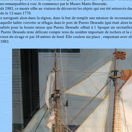
ses remarquables à voir. Je commence par le Museo Mario Brozoski.
ût 1983, ce musée offre au visiteur de découvrir les objets qui ont été retrouvés da
do le 13 mars 1770.
te naviguait alors dans la région, dans le but de remplir une mission de reconnaiss
laquelle ladite corvette se réfugia dans le port de Puerto Deseado (qui était alors
nalités pour la bonne raison que Puerto Deseado offrait à l 'époque un ravitaille
 Puerto Deseado reste délicate compte tenu du nombre important de rochers et la co
viron du rivage et par 18 mètres de fond. Elle coulera sur place , emportant avec e
n 1983.