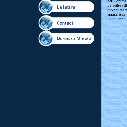
bar « Aroma c
La petite vi
ouvrier du p
apparaissent 
En quittant 