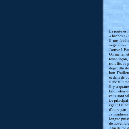
La route est 
« baches » ( 
Il me faudr
végétation.
J'arrive à Pu
On me remet 
toute façon,
trois lits au
déjà difficil
bon. D'aille
et dans de b
Il me faut m
Il y a quatr
kilomètres da
eaux sont sa
Le principal 
égal : De no
d'autre part.
Je m'adresse
longue puisq
de novembre, 
Afin de me do