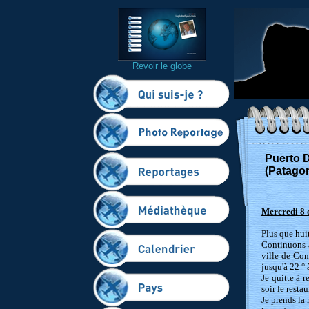
Revoir le globe
Puerto 
(Patagon
Mercredi 8 
Plus que huit
Continuons à
ville de Como
jusqu'à 22 ° 
Je quitte à 
soir le resta
Je prends la