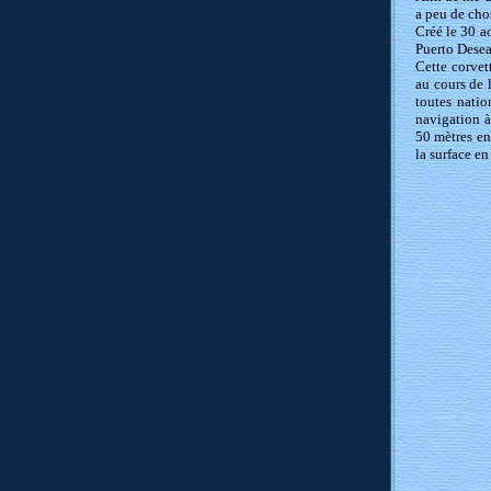
a peu de cho
Créé le 30 ao
Puerto Desea
Cette corvet
au cours de 
toutes natio
navigation à
50 mètres en
la surface e