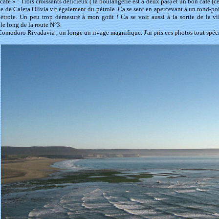
afé » : Trois croissants délicieux ( la boulangerie est à deux pas) et un bon café (c
lle de Caleta Olivia vit également du pétrole. Ca se sent en apercevant à un rond-po
étrole. Un peu trop démesuré à mon goût ! Ca se voit aussi à la sortie de la v
le long de la route N°3.
Comodoro Rivadavia , on longe un rivage magnifique. J'ai pris ces photos tout spéci