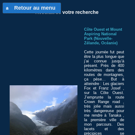
Retour au menu
Résultat de votre recherche
Côte Ouest et Mount
Aspiring National
Park (Nouvelle-
Zélande, Océanie)
Cette journée fut peut
être la plus longue que
j’ai connue jusqu’à
présent. Près de 400
kilomètres dans des
routes de montagnes,
ça pèse… But à
atteindre : Les glaciers
Fox et Franz Josef ,
sur la Côte Ouest.
J’emprunte la route
Crown Range road ,
très jolie mais aussi
très dangereuse pour
me rendre à Tanaka ,
la première ville de
mon parcours. Des
lacets et des
précipices se