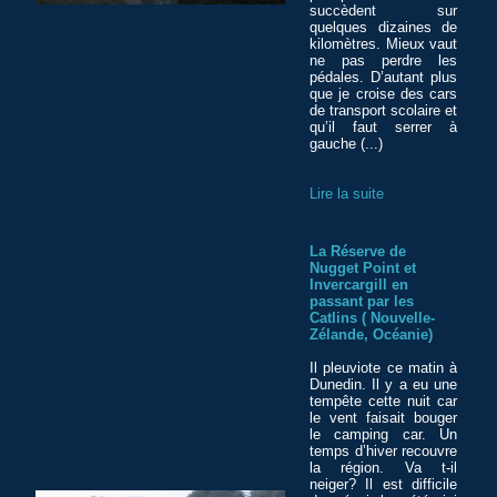
succèdent sur
quelques dizaines de
kilomètres. Mieux vaut
ne pas perdre les
pédales. D’autant plus
que je croise des cars
de transport scolaire et
qu’il faut serrer à
gauche (...)
Lire la suite
La Réserve de
Nugget Point et
Invercargill en
passant par les
Catlins ( Nouvelle-
Zélande, Océanie)
Il pleuviote ce matin à
Dunedin. Il y a eu une
tempête cette nuit car
le vent faisait bouger
le camping car. Un
temps d’hiver recouvre
la région. Va t-il
neiger? Il est difficile