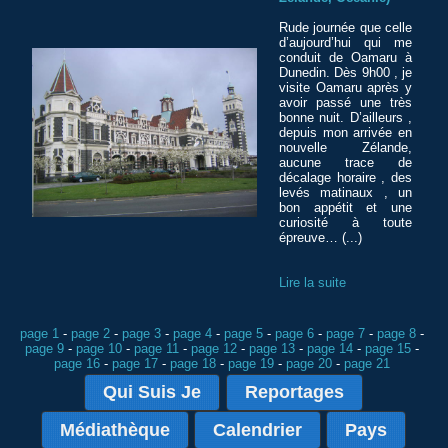
Rude journée que celle
d’aujourd’hui qui me
conduit de Oamaru à
Dunedin. Dès 9h00 , je
visite Oamaru après y
avoir passé une très
bonne nuit. D’ailleurs ,
depuis mon arrivée en
nouvelle Zélande,
aucune trace de
décalage horaire , des
levés matinaux , un
bon appétit et une
curiosité à toute
épreuve… (...)
Lire la suite
page 1
-
page 2
-
page 3
-
page 4
-
page 5
-
page 6
-
page 7
-
page 8
-
page 9
-
page 10
-
page 11
-
page 12
-
page 13
-
page 14
-
page 15
-
page 16
-
page 17
-
page 18
-
page 19
-
page 20
-
page 21
Qui Suis Je
Reportages
Médiathèque
Calendrier
Pays