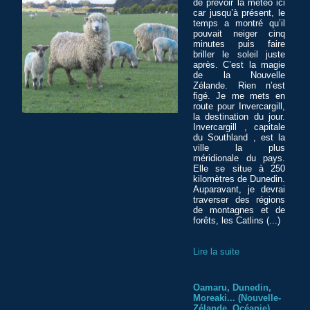
de prévoir la météo ici
car jusqu’à présent, le
temps a montré qu’il
pouvait neiger cinq
minutes puis faire
briller le soleil juste
après. C’est la magie
de la Nouvelle
Zélande. Rien n’est
figé. Je me mets en
route pour Invercargill,
la destination du jour.
Invercargill , capitale
du Southland , est la
ville la plus
méridionale du pays.
Elle se situe à 250
kilomètres de Dunedin.
Auparavant, je devrai
traverser des régions
de montagnes et de
forêts, les Catlins (...)
Lire la suite
Oamaru, Dunedin,
Moreaki... (Nouvelle-
Zélande, Océanie)