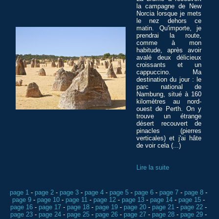
la campagne de New
Norcia lorsque je mets
le nez dehors ce
matin. Qu'importe, je
prendrai la route,
comme à mon
habitude, après avoir
avalé deux délicieux
croissants et un
cappuccino. Ma
destination du jour : le
parc national de
Nambung, situé à 160
kilomètres au nord-
ouest de Perth. On y
trouve un étrange
désert recouvert de
pinacles (pierres
verticales) et j'ai hâte
de voir cela (...)
Lire la suite
page 1
-
page 2
-
page 3
-
page 4
-
page 5
-
page 6
-
page 7
-
page 8
-
page 9
-
page 10
-
page 11
-
page 12
-
page 13
-
page 14
-
page 15
-
page 16
-
page 17
-
page 18
-
page 19
-
page 20
-
page 21
-
page 22
-
page 23
-
page 24
-
page 25
-
page 26
-
page 27
-
page 28
-
page 29
-