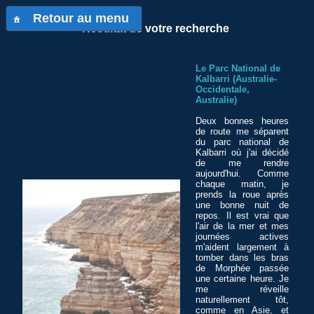
Retour au menu
Résultat de votre recherche
Le Parc National de
Kalbarri (Australie-
Occidentale,
Australie)
Deux bonnes heures
de route me séparent
du parc national de
Kalbarri où j'ai décidé
de me rendre
aujourd'hui. Comme
chaque matin, je
prends la roue après
une bonne nuit de
repos. Il est vrai que
l'air de la mer et mes
journées actives
m'aident largement à
tomber dans les bras
de Morphée passée
une certaine heure. Je
me réveille
naturellement tôt,
comme en Asie, et