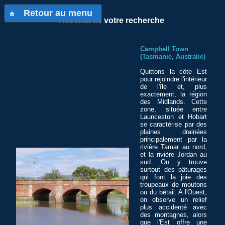
Retour au menu
Résultat de votre recherche
Campbell Town
(Tasmanie, Australie)
Quittons la côte Est
pour rejoindre l'intérieur
de l'île et, plus
exactement, la région
des Midlands. Cette
zone, située entre
Launceston et Hobart
se caractérise par des
plaines drainées
principalement par la
rivière Tamar au nord,
et la rivière Jordan au
sud. On y trouve
surtout des pâturages
qui font la joie des
troupeaux de moutons
ou du bétail. A l'Ouest,
on observe un relief
plus accidenté avec
des montagnes, alors
que l'Est offre une