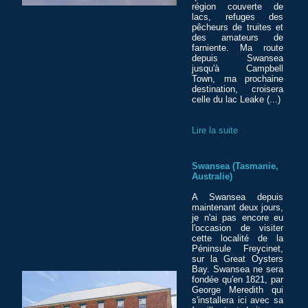
région couverte de
lacs, refuges des
pêcheurs de truites et
des amateurs de
farniente. Ma route
depuis Swansea
jusqu'à Campbell
Town, ma prochaine
destination, croisera
celle du lac Leake (...)
Lire la suite
Swansea (Tasmanie,
Australie)
A Swansea depuis
maintenant deux jours,
je n'ai pas encore eu
l'occasion de visiter
cette localité de la
Péninsule Freycinet,
sur la Great Oysters
Bay. Swansea ne sera
fondée qu'en 1821, par
George Meredith qui
s'installera ici avec sa