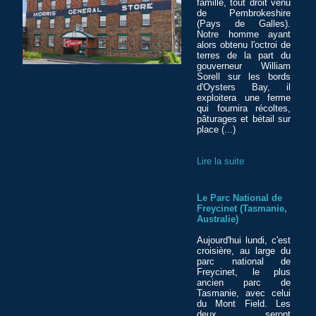
famille, tout droit venu
de Pembrokeshire
(Pays de Galles).
Notre homme ayant
alors obtenu l'octroi de
terres de la part du
gouverneur William
Sorell sur les bords
d'Oysters Bay, il
exploitera une ferme
qui fournira récoltes,
pâturages et bétail sur
place (...)
Lire la suite
Le Parc National de
Freycinet (Tasmanie,
Australie)
Aujourd'hui lundi, c'est
croisière, au large du
parc national de
Freycinet, le plus
ancien parc de
Tasmanie, avec celui
du Mont Field. Les
deux seront